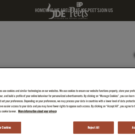
HOME
WHO WE ARE
LIFE AT JDE PEET'S
JOIN US
ité - Alternance - F/H
es use cookies and similar technologies on our websites. We use cookies to ensure our website functions properly, store your pref
iour, and build a profile of your online behaviour for personalized advertisements. By clicking on “Manage Cookies”, you can lear
théon
 set your preferences. Depending on your preferences, we may process your data in countries with a lower level of data protecti
ve easier access to your data and you may have fewer rights to oppose such access. By clicking on “Accept All”, you agree to th
is cookie banner.
More information about your privacy
 Cookies
Reject All
Ac