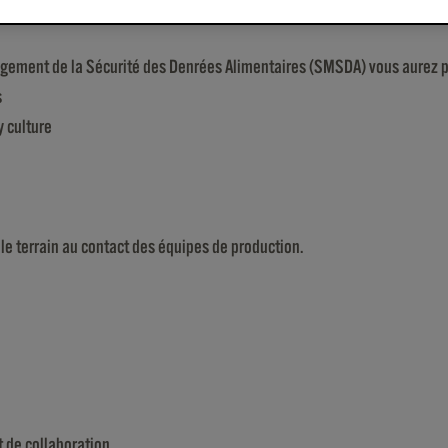
gement de la Sécurité des Denrées Alimentaires (SMSDA) vous aurez p
s
 culture
le terrain au contact des équipes de production.
t de collaboration