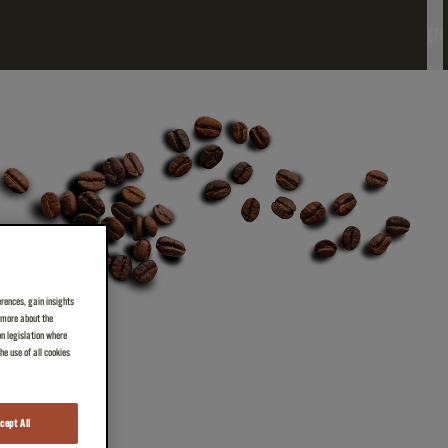
EN
erences, gain insights
n more about the
on legislation where
e use of all cookies
cept All