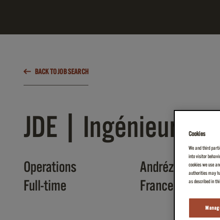
BACK TO JOB SEARCH
JDE | Ingénieur Qual
Cookies
We and third parti
into visitor behav
Operations
Andrézieux-Bou
cookies we use and
authorities may ha
Full-time
France
as described in th
Manage