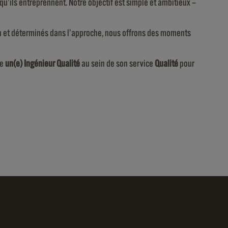
u’ils entreprennent. Notre objectif est simple et ambitieux –
ion et déterminés dans l’approche, nous offrons des moments
he
un(e) Ingénieur Qualité
au sein de son service
Qualité
pour