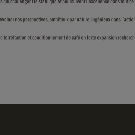
qui challengent le statu quo et poursuivent l’excellence dans tout ce q
s évoluer nos perspectives, ambitieux par nature, ingénieux dans l’act
 de torréfaction et conditionnement de café en forte expansion recherc